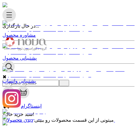
در حال بارگذاری...
مشاوره محصول
پشتیبانی محصول
✖
پشتیبانی واتساپ
0
✖
اینستاگرام
سبد خرید خالیه!
دیدن محصولات
میتونی از این قسمت محصولات رو ببینی