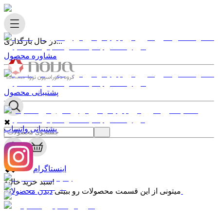
در حال بارگذاری...
مشاوره محصول
پشتیبانی محصول
✖
پشتیبانی واتساپ
0
✖
اینستاگرام
سبد خرید خالیه!
دیدن محصولات
میتونی از این قسمت محصولات رو ببینی