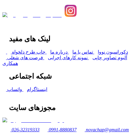
لینک های مفید
دکوراسیون نووا
تماس با ما
درباره ما
چاپ طرح دلخواه
آلبوم تصاویر چاپی
نمونه کارهای اجرایی
فرصت های شغلی
همکاری
شبکه اجتماعی
اینستاگرام
واتساپ
مجوزهای سایت
026-32319333
0991-8880837
novachap@gmail.com