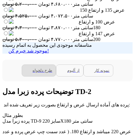
سانتی متر
۴،۶۸۰،۰۰۰
تومان
۵،۲۰۰،۰۰۰
تومان
عرض 135 و ارتفاع 150
سانتی متر
۴،۰۷۲،۵۰۰
تومان
۴،۵۲۵،۰۰۰
تومان
عرض 100 و ارتفاع
180سانتی متر
۳،۸۷۰،۰۰۰
تومان
۴،۳۰۰،۰۰۰
تومان
عرض 147 و ارتفاع
200سانتی متر
۴،۷۷۰،۰۰۰
تومان
۵،۳۰۰،۰۰۰
تومان
متاسفانه موجودی این محصول به اتمام رسیده
موجود شد خبرم کن!
نمونه کار
از آلبوم
طرح دلخواه
توضیحات پرده زبرا مدل TD-2
پرده های آماده ارسال عرض و ارتفاع بصورت زیر تعریف شده اند:
بطور مثال
پرده زبرا مدل TD-9 سایز 220X180 سانتی متر
عرض 220 میباشد و ارتفاع 180. ( عدد سمت چپ عرض پرده و عدد