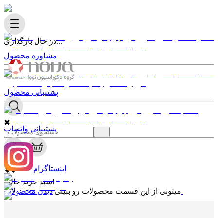
در حال بارگذاری...
مشاوره محصول
پشتیبانی محصول
✖
پشتیبانی واتساپ
0
✖
اینستاگرام
سبد خرید خالیه!
دیدن محصولات
میتونی از این قسمت محصولات رو ببینی