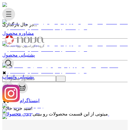
در حال بارگذاری...
مشاوره محصول
پشتیبانی محصول
✖
پشتیبانی واتساپ
0
✖
اینستاگرام
سبد خرید خالیه!
دیدن محصولات
میتونی از این قسمت محصولات رو ببینی