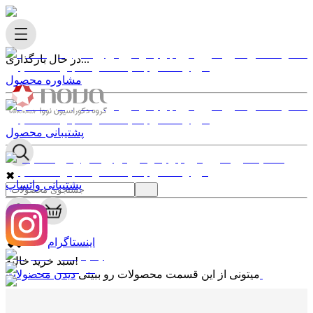
در حال بارگذاری...
مشاوره محصول
پشتیبانی محصول
✖
پشتیبانی واتساپ
0
✖
اینستاگرام
سبد خرید خالیه!
دیدن محصولات
میتونی از این قسمت محصولات رو ببینی