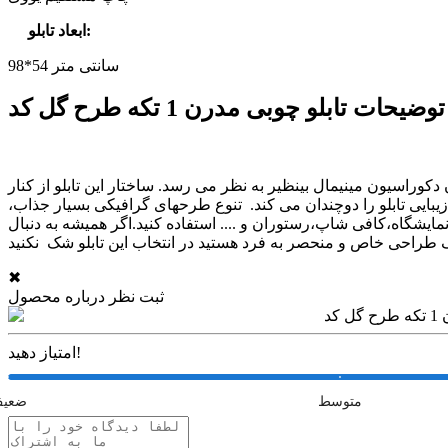
:
ابعاد تابلو
98*54 سانتی متر
W
راسیون مینیمال بینظیر به نظر می رسد. ساختار این تابلو از کنار
زیبایی تابلو را دوچندان می کند. تنوع طرحهای گرافیکی بسیار جذاب،
نمایشگاه،کافی شاپ،رستوران و .... استفاده کنید.اگر همیشه به دنبال
✖
ثبت نظر درباره محصول
امتیاز دهید!
متوسط
ضعی