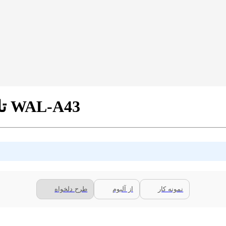
تابلو چوبی مدرن 1 تکه طرح گل کد WAL-A43
نمونه کار
از آلبوم
طرح دلخواه