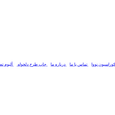
وراسیون نووا
تماس با ما
درباره ما
چاپ طرح دلخواه
آلبوم تص