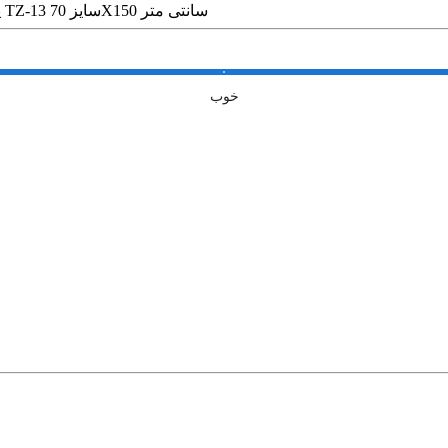
پرده ی زبرا مدل TZ-13 سایز 70X150 سانتی متر
خوب