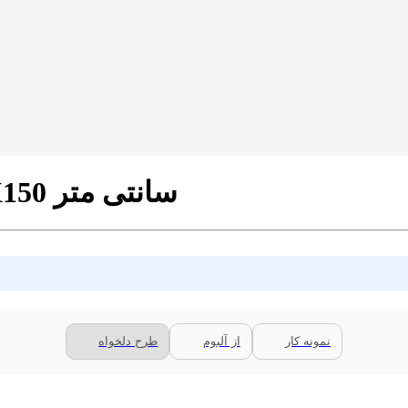
پرده ی زبرا مدل TZ-13 سایز 70X150 سانتی متر
نمونه کار
از آلبوم
طرح دلخواه