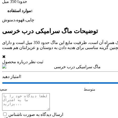
حدودا 350 میل
:
موارد استفاده
چایی،قهوه،دمنوش
توضیحات ماگ سرامیکی درب خرسی
ماگ سرامیکی درب خرسی یک ماگ فانتزی وارداتی با کیفیت و درجه یک و بسیار زیباست، جنس این ماگ سرامیکی است و یه قاشق کوچک همراه آن است، ظرفیت مایع این ماگ حدود 350 میل است و دارای
✖
ثبت نظر درباره محصول
ماگ سرامیکی درب خرسی
امتیاز دهید!
متوسط
ضعی
ارسال دیدگاه به صورت ناشناس