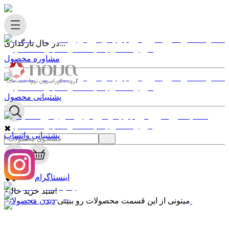
در حال بارگذاری...
مشاوره محصول
پشتیبانی محصول
✖
پشتیبانی واتساپ
0
✖
اینستاگرام
سبد خرید خالیه!
دیدن محصولات
میتونی از این قسمت محصولات رو ببینی