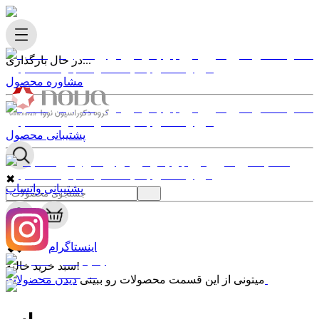
در حال بارگذاری...
مشاوره محصول
پشتیبانی محصول
✖
پشتیبانی واتساپ
0
✖
اینستاگرام
سبد خرید خالیه!
دیدن محصولات
میتونی از این قسمت محصولات رو ببینی