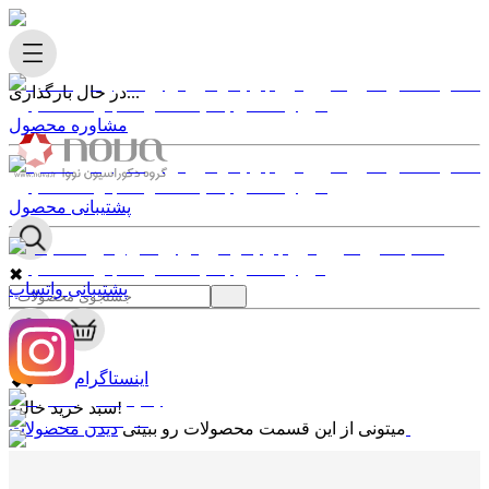
در حال بارگذاری...
مشاوره محصول
پشتیبانی محصول
✖
پشتیبانی واتساپ
0
✖
اینستاگرام
سبد خرید خالیه!
دیدن محصولات
میتونی از این قسمت محصولات رو ببینی