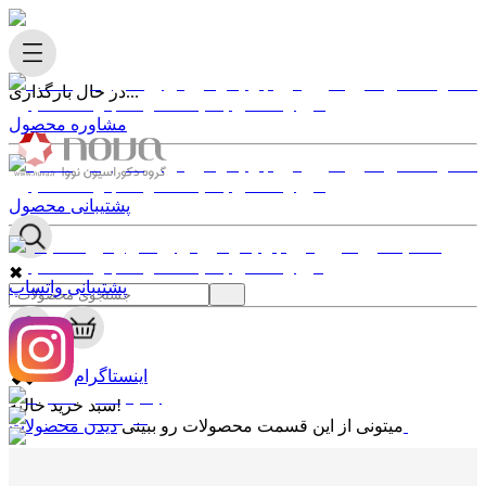
در حال بارگذاری...
مشاوره محصول
پشتیبانی محصول
✖
پشتیبانی واتساپ
0
✖
اینستاگرام
سبد خرید خالیه!
دیدن محصولات
میتونی از این قسمت محصولات رو ببینی