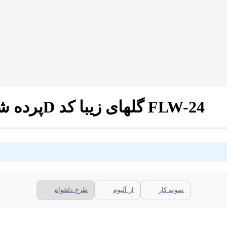
پرده شب و روز 1 سانتی تصویری طرح 3D گلهای زیبا کد FLW-24
نمونه کار
از آلبوم
طرح دلخواه