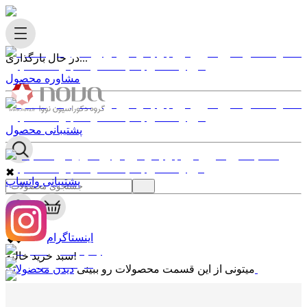
در حال بارگذاری...
مشاوره محصول
پشتیبانی محصول
✖
پشتیبانی واتساپ
0
✖
اینستاگرام
سبد خرید خالیه!
دیدن محصولات
میتونی از این قسمت محصولات رو ببینی