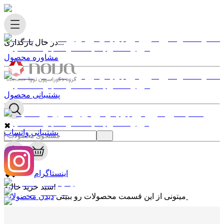
در حال بارگذاری...
مشاوره محصول
پشتیبانی محصول
✖
پشتیبانی واتساپ
0
✖
اینستاگرام
سبد خرید خالیه!
دیدن محصولات
میتونی از این قسمت محصولات رو ببینی