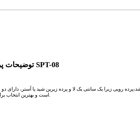
توضیحات پرده شب و روز طرح ورزشی دو صبحگاهی کد SPT-08
پرده رویی زبرا یک سانتی یک لا و پرده زیرین شید یا آستر، دارای دو ز
است و بهترین انتخاب برای اتاق خواب و یا اتاق کودک جهت استراحت در ساعات روز می باشد.