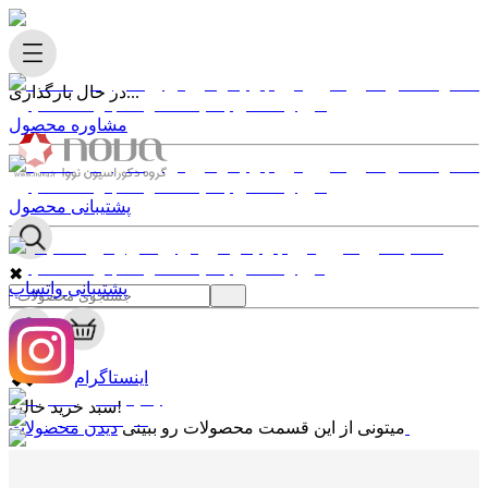
در حال بارگذاری...
مشاوره محصول
پشتیبانی محصول
✖
پشتیبانی واتساپ
0
✖
اینستاگرام
سبد خرید خالیه!
دیدن محصولات
میتونی از این قسمت محصولات رو ببینی