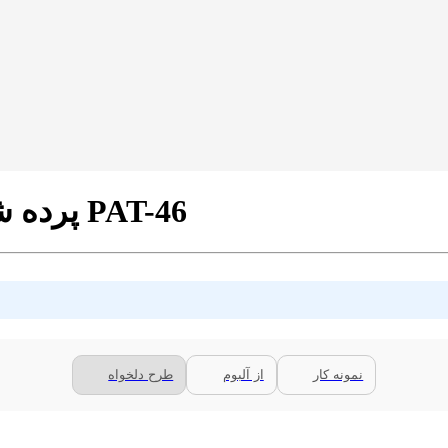
پرده شب و روز 1 سانتی پترن فانتزی کد PAT-46
نمونه کار
از آلبوم
طرح دلخواه