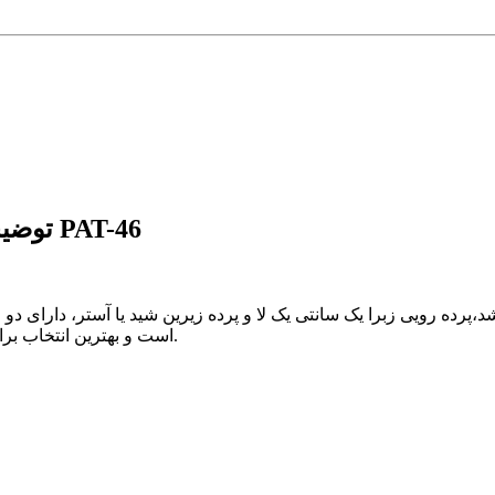
توضیحات پرده شب و روز 1 سانتی پترن فانتزی کد PAT-46
پرده رویی زبرا یک سانتی یک لا و پرده زیرین شید یا آستر، دارای دو ز
است و بهترین انتخاب برای اتاق خواب و یا اتاق کودک جهت استراحت در ساعات روز می باشد.