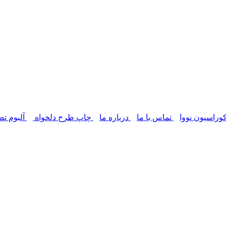
وراسیون نووا
تماس با ما
درباره ما
چاپ طرح دلخواه
آلبوم تص