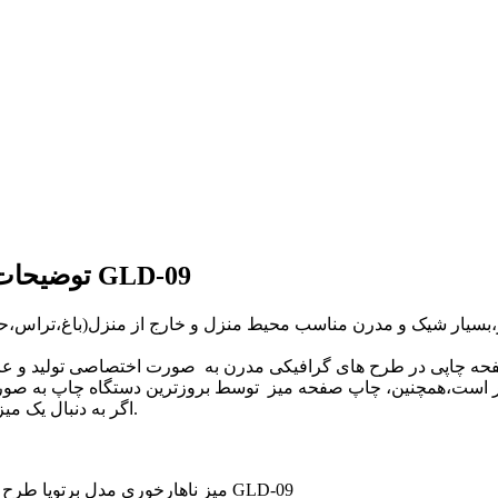
توضیحات میز ناهارخوری مدل برتویا طرح تروپیکال کد GLD-09
دار،بسیار شیک و مدرن مناسب محیط منزل و خارج از منزل(باغ،تراس،
ر است،همچنین، چاپ صفحه میز توسط بروزترین دستگاه چاپ به صورت یو
اگر به دنبال یک میز کاربردی،کم جا،شیک و مدرن هستید در خرید این محصول شک نکنید.
میز ناهارخوری مدل برتویا طرح تروپیکال کد GLD-09