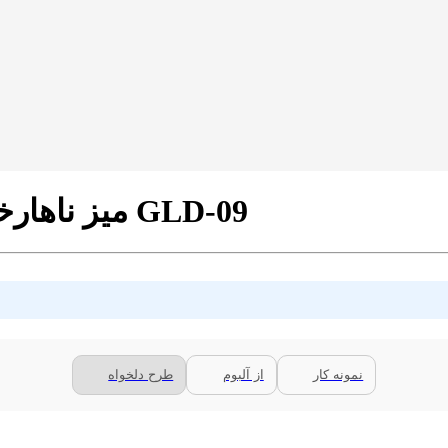
میز ناهارخوری مدل برتویا طرح تروپیکال کد GLD-09
نمونه کار
از آلبوم
طرح دلخواه