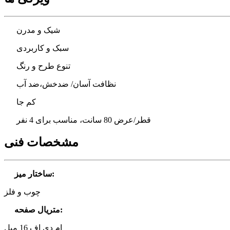
شیک و مدرن
سبک و کاربردی
تنوع طرح و رنگ
نظافت آسان/ ضدخش،ضد آب
کم جا
قطر/عرض 80 سانت، مناسب برای 4 نفر
مشخصات فنی
:
ساختار میز
چوب و فلز
:
متریال صفحه
ام دی اف 16 میل