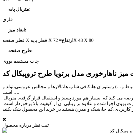
:
متریال پایه
فلزی
:
ابعاد میز
قطر صفحه X قطر پایه X ارتفاع= 72X 48 X 80
:
طرح صفحه
چاپ مستقیم یووی
حیاط و…) رستوران ها،کافی شاپ ها،تالارها و مجالس عروسی،تولد و
… است.
گروه دکوراسیون نووا این محصول شناخته شده و پرطرفدار را با صفحه چاپی در طرح های گرافیکی مدرن به صورت اختصاصی تولید و عرضه می کند که بسیار هم مورد پسند و استقبال قرار گرفته. متریال
وی اجرا شده و علاوه بر زیبایی آن از کیفیت بالا برخوردار است.
✖
ثبت نظر درباره محصول