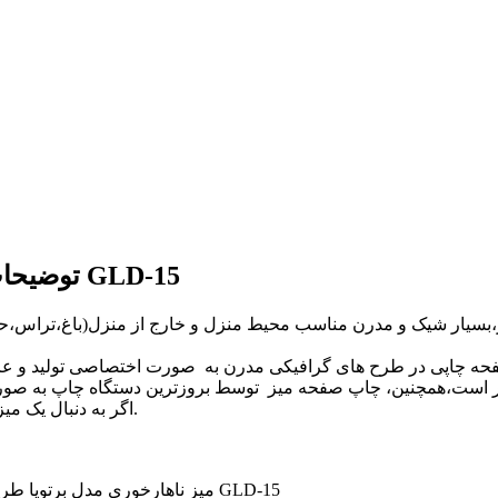
توضیحات میز ناهارخوری مدل برتویا طرح کالروود کد GLD-15
دار،بسیار شیک و مدرن مناسب محیط منزل و خارج از منزل(باغ،تراس،
ر است،همچنین، چاپ صفحه میز توسط بروزترین دستگاه چاپ به صورت یو
اگر به دنبال یک میز کاربردی،کم جا،شیک و مدرن هستید در خرید این محصول شک نکنید.
میز ناهارخوری مدل برتویا طرح کالروود کد GLD-15