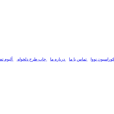
وراسیون نووا
تماس با ما
درباره ما
چاپ طرح دلخواه
آلبوم تص