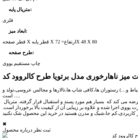
:
متریال پایه
فلزی
:
ابعاد میز
قطر صفحه X قطر پایه X ارتفاع= 72X 48 X 80
:
طرح صفحه
چاپ مستقیم یووی
حیاط و…) رستوران ها،کافی شاپ ها،تالارها و مجالس عروسی،تولد و
… است.
گروه دکوراسیون نووا این محصول شناخته شده و پرطرفدار را با صفحه چاپی در طرح های گرافیکی مدرن به صورت اختصاصی تولید و عرضه می کند که بسیار هم مورد پسند و استقبال قرار گرفته. متریال
وی اجرا شده و علاوه بر زیبایی آن از کیفیت بالا برخوردار است.
✖
ثبت نظر درباره محصول