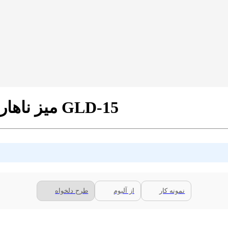
میز ناهارخوری مدل برتویا طرح کالروود کد GLD-15
نمونه کار
از آلبوم
طرح دلخواه