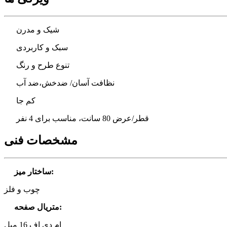
شیک و مدرن
سبک و کاربردی
تنوع طرح و رنگ
نظافت آسان/ ضدخش،ضد آب
کم جا
قطر/عرض 80 سانت، مناسب برای 4 نفر
مشخصات فنی
:
ساختار میز
چوب و فلز
:
متریال صفحه
ام دی اف 16 میل