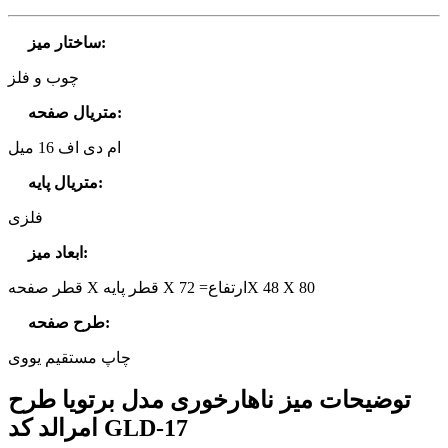
:
ساختار میز
چوب و فلز
:
متریال صفحه
ام دی اف 16 میل
:
متریال پایه
فلزی
:
ابعاد میز
قطر صفحه X قطر پایه X ارتفاع= 72X 48 X 80
:
طرح صفحه
چاپ مستقیم یووی
توضیحات میز ناهارخوری مدل برتویا طرح
امرالد کد GLD-17