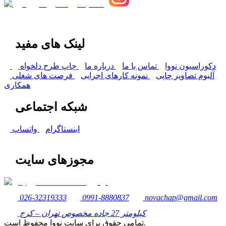
لینک های مفید
دکوراسیون نووا
تماس با ما
درباره ما
چاپ طرح دلخواه
آلبوم تصاویر چاپی
نمونه کارهای اجرایی
فرصت های شغلی
همکاری
شبکه اجتماعی
اینستاگرام
واتساپ
مجوزهای سایت
026-32319333
0991-8880837
novachap@gmail.com
کیلومتر 27 جاده مخصوص تهران – کرج
تمامی حقوق برای سایت نووا محفوظ است.