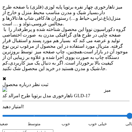
میز ناهارخوری چهار نفره برتویا پایه لوزی (فلزی) با صفحه طرح
دار،بسیار شیک و مدرن مناسب محیط منزل و خارج از
منزل(باغ،تراس،حیاط و…) رستوران ها،کافی شاپ ها،تالارها و
مجالس عروسی،تولد و … است.
گروه دکوراسیون نووا این محصول شناخته شده و پرطرفدار را با
صفحه چاپی در طرح های گرافیکی مدرن به صورت اختصاصی
تولید و عرضه می کند که بسیار هم مورد پسند و استقبال قرار
گرفته. متریال مورد استفاده در این محصول از مرغوب ترین نوع
موجود آن در بازار است،همچنین، چاپ صفحه میز توسط بروزترین
دستگاه چاپ به صورت یووی اجرا شده و علاوه بر زیبایی آن از
کیفیت بالا برخوردار است. اگر به دنبال یک میز کاربردی،کم
جا،شیک و مدرن هستید در خرید این محصول شک نکنید.
✖
ثبت نظر درباره محصول
میز
ناهارخوری مدل برتویا طرح امرالد کد GLD-17
امتیاز دهید!
الی
خیلی خوب
خوب
متوسط
ضعی