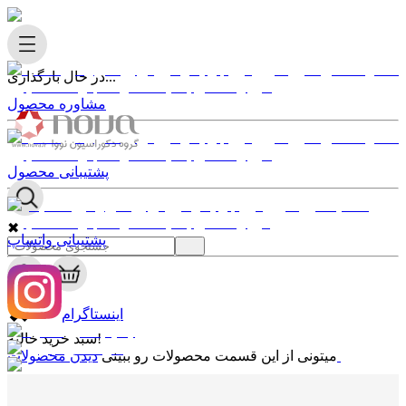
در حال بارگذاری...
مشاوره محصول
پشتیبانی محصول
✖
پشتیبانی واتساپ
0
✖
اینستاگرام
سبد خرید خالیه!
دیدن محصولات
میتونی از این قسمت محصولات رو ببینی