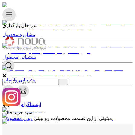
در حال بارگذاری...
مشاوره محصول
پشتیبانی محصول
✖
پشتیبانی واتساپ
0
✖
اینستاگرام
سبد خرید خالیه!
دیدن محصولات
میتونی از این قسمت محصولات رو ببینی