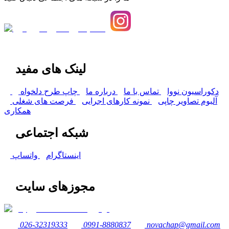
لینک های مفید
دکوراسیون نووا
تماس با ما
درباره ما
چاپ طرح دلخواه
آلبوم تصاویر چاپی
نمونه کارهای اجرایی
فرصت های شغلی
همکاری
شبکه اجتماعی
اینستاگرام
واتساپ
مجوزهای سایت
026-32319333
0991-8880837
novachap@gmail.com