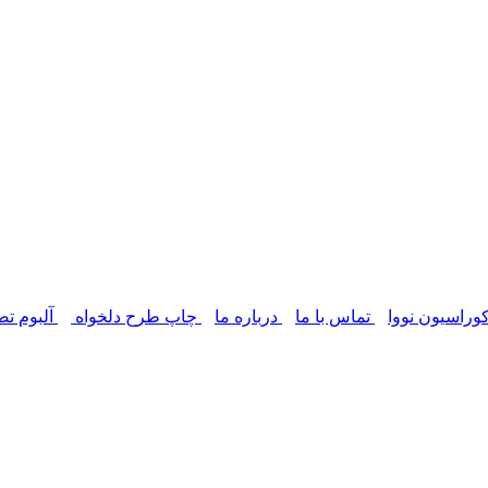
وراسیون نووا
تماس با ما
درباره ما
چاپ طرح دلخواه
آلبوم تص