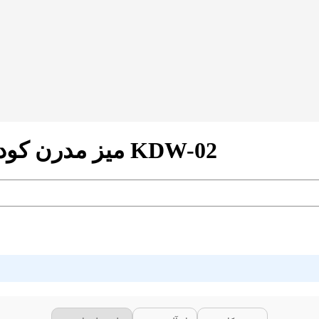
میز مدرن کودک مدل پایه چوبی طرح فروزن کد KDW-02