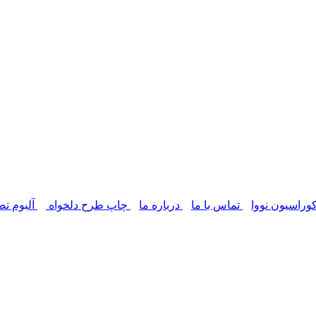
وراسیون نووا
تماس با ما
درباره ما
چاپ طرح دلخواه
آلبوم تص