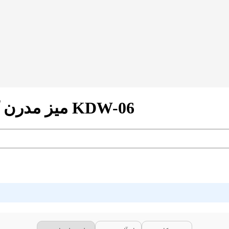
میز مدرن کودک مدل پایه چوبی طرح آبی کد KDW-06