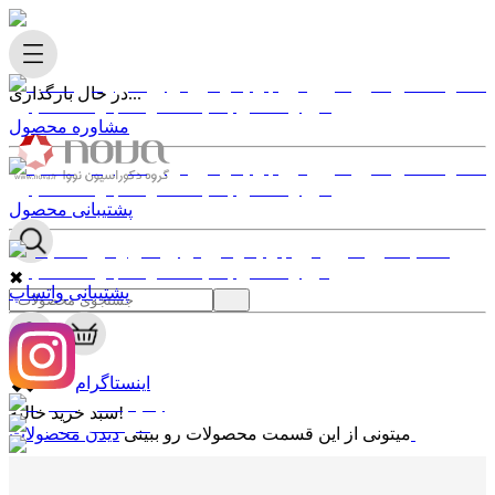
در حال بارگذاری...
مشاوره محصول
پشتیبانی محصول
✖
پشتیبانی واتساپ
0
✖
اینستاگرام
سبد خرید خالیه!
دیدن محصولات
میتونی از این قسمت محصولات رو ببینی