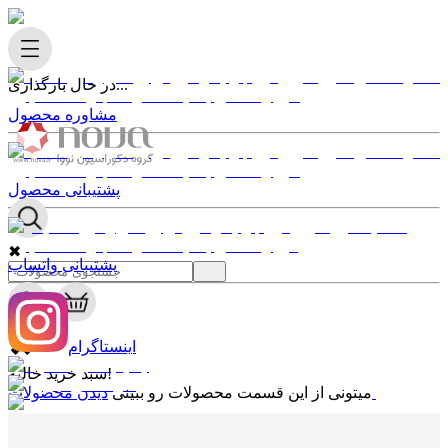
در حال بارگذاری...
مشاوره محصول
پشتیبانی محصول
✖
پشتیبانی واتساپ
0
✖
اینستاگرام
سبد خرید خالیه!
دیدن محصولات
میتونی از این قسمت محصولات رو ببینی