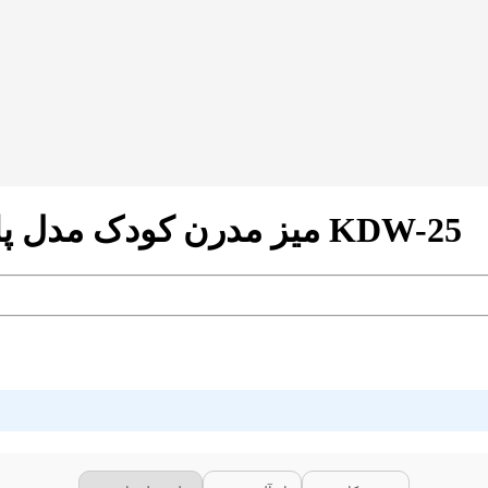
میز مدرن کودک مدل پایه چوبی طرح گربه چکمه‌پوش کد KDW-25