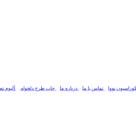
وراسیون نووا
تماس با ما
درباره ما
چاپ طرح دلخواه
آلبوم تص