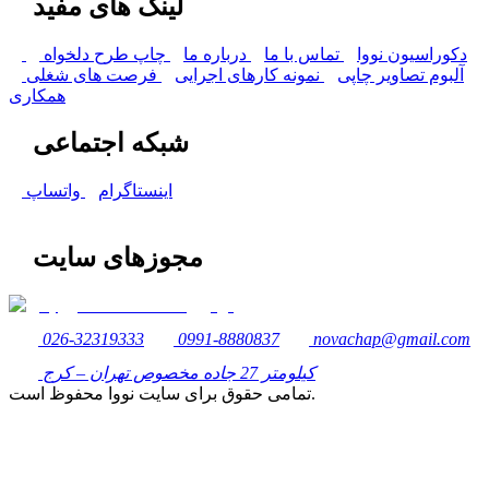
لینک های مفید
دکوراسیون نووا
تماس با ما
درباره ما
چاپ طرح دلخواه
آلبوم تصاویر چاپی
نمونه کارهای اجرایی
فرصت های شغلی
همکاری
شبکه اجتماعی
اینستاگرام
واتساپ
مجوزهای سایت
026-32319333
0991-8880837
novachap@gmail.com
کیلومتر 27 جاده مخصوص تهران – کرج
تمامی حقوق برای سایت نووا محفوظ است.