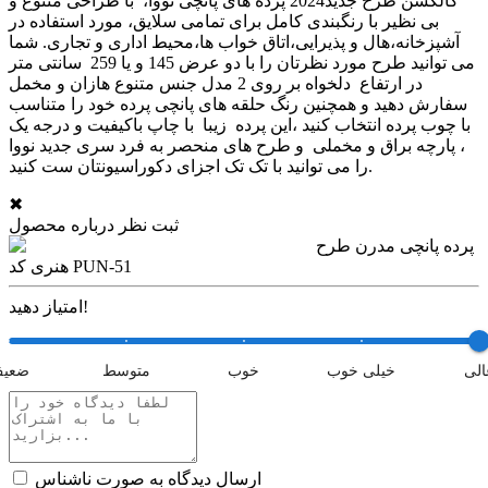
کالکشن طرح جدید2024 پرده های پانچی نووا، با طراحی متنوع و
بی نظیر با رنگبندی کامل برای تمامی سلایق، مورد استفاده در
آشپزخانه،هال و پذیرایی،اتاق خواب ها،محیط اداری و تجاری. شما
می توانید طرح مورد نظرتان را با دو عرض 145 و یا 259 سانتی متر
در ارتفاع دلخواه بر روی 2 مدل جنس متنوع هازان و مخمل
سفارش دهید و همچنین رنگ حلقه های پانچی پرده خود را متناسب
با چوب پرده انتخاب کنید ،این پرده زیبا با چاپ باکیفیت و درجه یک
، پارچه براق و مخملی و طرح های منحصر به فرد سری جدید نووا
را می توانید با تک تک اجزای دکوراسیونتان ست کنید.
✖
ثبت نظر درباره محصول
پرده پانچی مدرن طرح
هنری کد PUN-51
امتیاز دهید!
الی
خیلی خوب
خوب
متوسط
ضعی
ارسال دیدگاه به صورت ناشناس