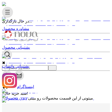
در حال بارگذاری...
مشاوره محصول
پشتیبانی محصول
✖
پشتیبانی واتساپ
0
✖
اینستاگرام
سبد خرید خالیه!
دیدن محصولات
میتونی از این قسمت محصولات رو ببینی