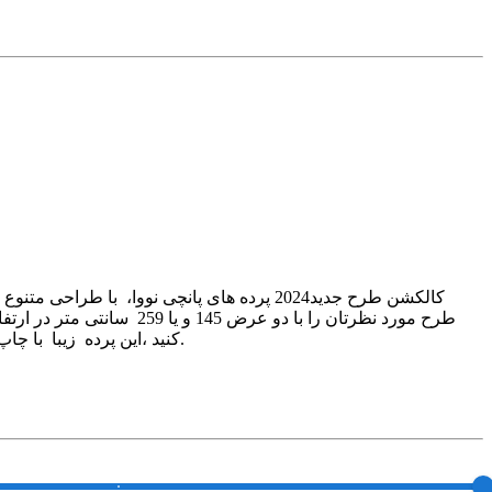
کالکشن طرح جدید2024 پرده های پانچی نووا، 
کنید ،این پرده زیبا با چاپ باکیفیت و درجه یک ، پارچه براق و مخملی و طرح های منحصر به فرد سری جدید نووا را می توانید با تک تک اجزای دکوراسیونتان ست کنید.