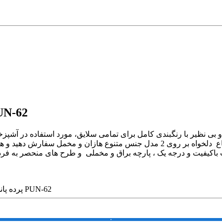
توضیحات پرده پانچی مدرن طرح 
با طراحی متنوع و بی نظیر با رنگبندی کامل برای تمامی سلایق، مورد استفاده د
طرح مورد نظرتان را با دو عرض 145 و یا 259 سانتی متر در ارتفاع دلخواه بر روی 2
پرده پانچی مدرن طرح هنری کد PUN-62