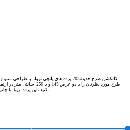
کالکشن طرح جدید2024 پرده های پانچی نووا، 
کنید ،این پرده زیبا با چاپ باکیفیت و درجه یک ، پارچه براق و مخملی و طرح های منحصر به فرد سری جدید نووا را می توانید با تک تک اجزای دکوراسیونتان ست کنید.