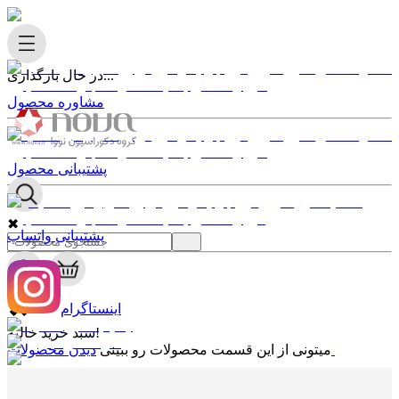
در حال بارگذاری...
مشاوره محصول
پشتیبانی محصول
✖
پشتیبانی واتساپ
0
✖
اینستاگرام
سبد خرید خالیه!
دیدن محصولات
میتونی از این قسمت محصولات رو ببینی