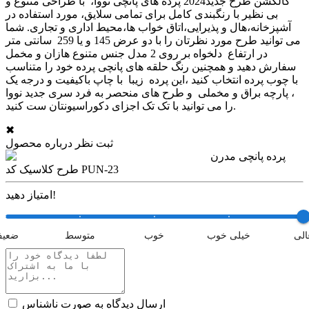
کالکشن طرح جدید2024 پرده های پانچی نووا، با طراحی متنوع و
بی نظیر با رنگبندی کامل برای تمامی سلایق، مورد استفاده در
آشپزخانه،هال و پذیرایی،اتاق خواب ها،محیط اداری و تجاری. شما
می توانید طرح مورد نظرتان را با دو عرض 145 و یا 259 سانتی متر
در ارتفاع دلخواه بر روی 2 مدل جنس متنوع هازان و مخمل
سفارش دهید و همچنین رنگ حلقه های پانچی پرده خود را متناسب
با چوب پرده انتخاب کنید ،این پرده زیبا با چاپ باکیفیت و درجه یک
، پارچه براق و مخملی و طرح های منحصر به فرد سری جدید نووا
را می توانید با تک تک اجزای دکوراسیونتان ست کنید.
✖
ثبت نظر درباره محصول
پرده پانچی مدرن
طرح کلاسیک کد PUN-23
امتیاز دهید!
الی
خیلی خوب
خوب
متوسط
ضعی
ارسال دیدگاه به صورت ناشناس