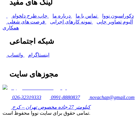
لینک های مفید
دکوراسیون نووا
تماس با ما
درباره ما
چاپ طرح دلخواه
آلبوم تصاویر چاپی
نمونه کارهای اجرایی
فرصت های شغلی
همکاری
شبکه اجتماعی
اینستاگرام
واتساپ
مجوزهای سایت
026-32319333
0991-8880837
novachap@gmail.com
کیلومتر 27 جاده مخصوص تهران – کرج
تمامی حقوق برای سایت نووا محفوظ است.