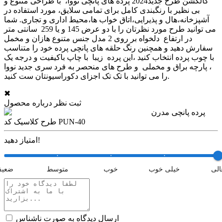
کالکشن طرح جدید2024 پرده های پانچی نووا، با طراحی متنوع و
بی نظیر با رنگبندی کامل برای تمامی سلایق، مورد استفاده در
آشپزخانه،هال و پذیرایی،اتاق خواب ها،محیط اداری و تجاری. شما
می توانید طرح مورد نظرتان را با دو عرض 145 و یا 259 سانتی متر
در ارتفاع دلخواه بر روی 2 مدل جنس متنوع هازان و مخمل
سفارش دهید و همچنین رنگ حلقه های پانچی پرده خود را متناسب
با چوب پرده انتخاب کنید ،این پرده زیبا با چاپ باکیفیت و درجه یک
، پارچه براق و مخملی و طرح های منحصر به فرد سری جدید نووا
را می توانید با تک تک اجزای دکوراسیونتان ست کنید.
✖
ثبت نظر درباره محصول
پرده پانچی مدرن
طرح کلاسیک کد PUN-40
امتیاز دهید!
الی
خیلی خوب
خوب
متوسط
ضعی
ارسال دیدگاه به صورت ناشناس