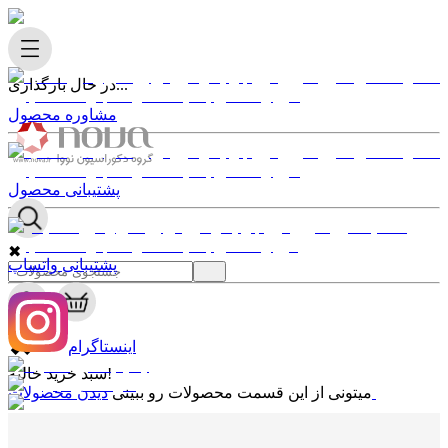
در حال بارگذاری...
مشاوره محصول
پشتیبانی محصول
✖
پشتیبانی واتساپ
0
✖
اینستاگرام
سبد خرید خالیه!
دیدن محصولات
میتونی از این قسمت محصولات رو ببینی