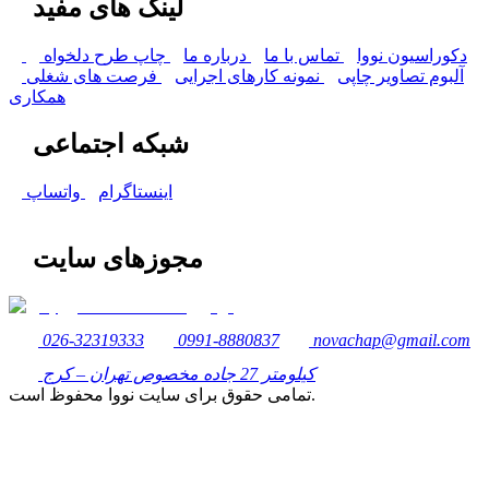
لینک های مفید
دکوراسیون نووا
تماس با ما
درباره ما
چاپ طرح دلخواه
آلبوم تصاویر چاپی
نمونه کارهای اجرایی
فرصت های شغلی
همکاری
شبکه اجتماعی
اینستاگرام
واتساپ
مجوزهای سایت
026-32319333
0991-8880837
novachap@gmail.com
کیلومتر 27 جاده مخصوص تهران – کرج
تمامی حقوق برای سایت نووا محفوظ است.