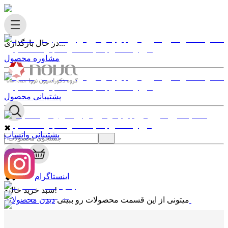
در حال بارگذاری...
مشاوره محصول
پشتیبانی محصول
✖
پشتیبانی واتساپ
0
✖
اینستاگرام
سبد خرید خالیه!
دیدن محصولات
میتونی از این قسمت محصولات رو ببینی