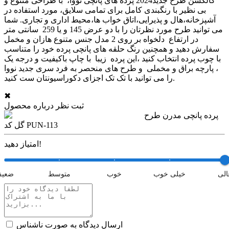
کالکشن طرح جدید2024 پرده های پانچی نووا، با طراحی متنوع و
بی نظیر با رنگبندی کامل برای تمامی سلایق، مورد استفاده در
آشپزخانه،هال و پذیرایی،اتاق خواب ها،محیط اداری و تجاری. شما
می توانید طرح مورد نظرتان را با دو عرض 145 و یا 259 سانتی متر
در ارتفاع دلخواه بر روی 2 مدل جنس متنوع هازان و مخمل
سفارش دهید و همچنین رنگ حلقه های پانچی پرده خود را متناسب
با چوب پرده انتخاب کنید ،این پرده زیبا با چاپ باکیفیت و درجه یک
، پارچه براق و مخملی و طرح های منحصر به فرد سری جدید نووا
را می توانید با تک تک اجزای دکوراسیونتان ست کنید.
✖
ثبت نظر درباره محصول
پرده پانچی مدرن طرح
گل کد PUN-113
امتیاز دهید!
الی
خیلی خوب
خوب
متوسط
ضعی
ارسال دیدگاه به صورت ناشناس