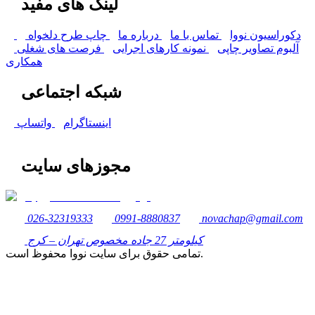
لینک های مفید
دکوراسیون نووا
تماس با ما
درباره ما
چاپ طرح دلخواه
آلبوم تصاویر چاپی
نمونه کارهای اجرایی
فرصت های شغلی
همکاری
شبکه اجتماعی
اینستاگرام
واتساپ
مجوزهای سایت
026-32319333
0991-8880837
novachap@gmail.com
کیلومتر 27 جاده مخصوص تهران – کرج
تمامی حقوق برای سایت نووا محفوظ است.