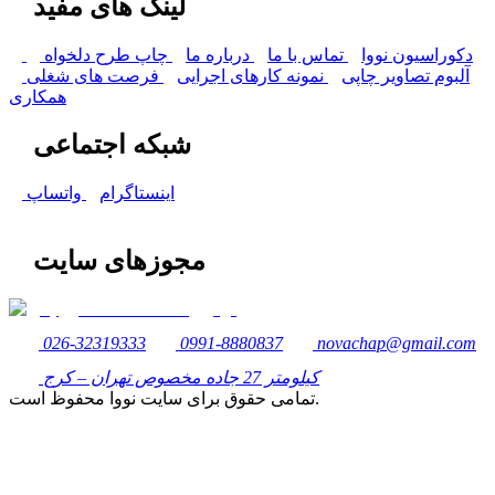
لینک های مفید
دکوراسیون نووا
تماس با ما
درباره ما
چاپ طرح دلخواه
آلبوم تصاویر چاپی
نمونه کارهای اجرایی
فرصت های شغلی
همکاری
شبکه اجتماعی
اینستاگرام
واتساپ
مجوزهای سایت
026-32319333
0991-8880837
novachap@gmail.com
کیلومتر 27 جاده مخصوص تهران – کرج
تمامی حقوق برای سایت نووا محفوظ است.