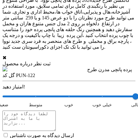
کالکشن طرح جدید2024 پرده های پانچی نووا، با طراحی متنوع و
بی نظیر با رنگبندی کامل برای تمامی سلایق، مورد استفاده در
آشپزخانه،هال و پذیرایی،اتاق خواب ها،محیط اداری و تجاری. شما
می توانید طرح مورد نظرتان را با دو عرض 145 و یا 259 سانتی متر
در ارتفاع دلخواه بر روی 2 مدل جنس متنوع هازان و مخمل
سفارش دهید و همچنین رنگ حلقه های پانچی پرده خود را متناسب
با چوب پرده انتخاب کنید ،این پرده زیبا با چاپ باکیفیت و درجه یک
، پارچه براق و مخملی و طرح های منحصر به فرد سری جدید نووا
را می توانید با تک تک اجزای دکوراسیونتان ست کنید.
✖
ثبت نظر درباره محصول
پرده پانچی مدرن طرح
گل کد PUN-122
امتیاز دهید!
الی
خیلی خوب
خوب
متوسط
ضعی
ارسال دیدگاه به صورت ناشناس