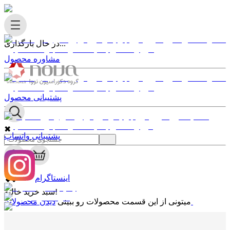
در حال بارگذاری...
مشاوره محصول
پشتیبانی محصول
✖
پشتیبانی واتساپ
0
✖
اینستاگرام
سبد خرید خالیه!
دیدن محصولات
میتونی از این قسمت محصولات رو ببینی