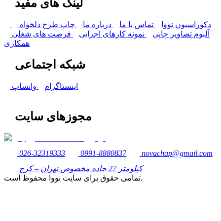
لینک های مفید
دکوراسیون نووا
تماس با ما
درباره ما
چاپ طرح دلخواه
آلبوم تصاویر چاپی
نمونه کارهای اجرایی
فرصت های شغلی
همکاری
شبکه اجتماعی
اینستاگرام
واتساپ
مجوزهای سایت
026-32319333
0991-8880837
novachap@gmail.com
کیلومتر 27 جاده مخصوص تهران – کرج
تمامی حقوق برای سایت نووا محفوظ است.