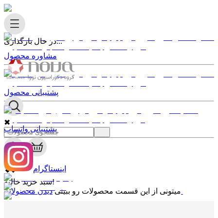
در حال بارگذاری...
مشاوره محصول
پشتیبانی محصول
✖
پشتیبانی واتساپ
0
✖
اینستاگرام
سبد خرید خالیه!
دیدن محصولات
میتونی از این قسمت محصولات رو ببینی