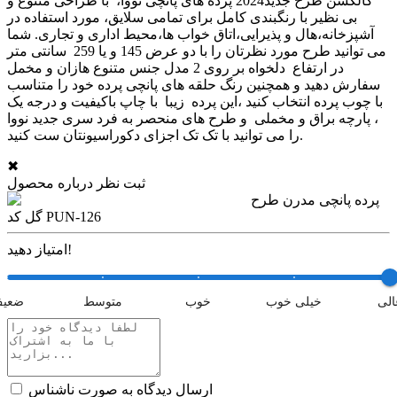
کالکشن طرح جدید2024 پرده های پانچی نووا، با طراحی متنوع و
بی نظیر با رنگبندی کامل برای تمامی سلایق، مورد استفاده در
آشپزخانه،هال و پذیرایی،اتاق خواب ها،محیط اداری و تجاری. شما
می توانید طرح مورد نظرتان را با دو عرض 145 و یا 259 سانتی متر
در ارتفاع دلخواه بر روی 2 مدل جنس متنوع هازان و مخمل
سفارش دهید و همچنین رنگ حلقه های پانچی پرده خود را متناسب
با چوب پرده انتخاب کنید ،این پرده زیبا با چاپ باکیفیت و درجه یک
، پارچه براق و مخملی و طرح های منحصر به فرد سری جدید نووا
را می توانید با تک تک اجزای دکوراسیونتان ست کنید.
✖
ثبت نظر درباره محصول
پرده پانچی مدرن طرح
گل کد PUN-126
امتیاز دهید!
الی
خیلی خوب
خوب
متوسط
ضعی
ارسال دیدگاه به صورت ناشناس