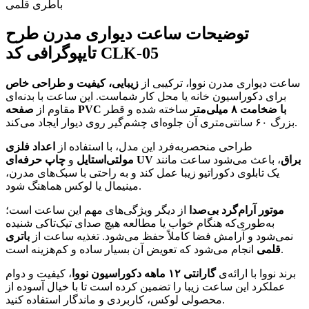
باطری قلمی
توضیحات ساعت دیواری مدرن طرح
تایپوگرافی کد CLK-05
ساعت دیواری مدرن نووا، ترکیبی از
زیبایی، کیفیت و طراحی خاص
برای دکوراسیون خانه یا محل کار شماست. این ساعت با بدنه‌ای
صفحه PVC با ضخامت ۸ میلی‌متر
ساخته شده و قطر
مقاوم از
بزرگ ۶۰ سانتی‌متری آن جلوه‌ای چشم‌گیر روی دیوار ایجاد می‌کند.
طراحی منحصربه‌فرد این مدل، با استفاده از
اعداد فلزی
چاپ حرفه‌ای UV براق
، باعث می‌شود ساعت مانند
مولتی‌استایل
و
یک تابلوی دکوراتیو زیبا عمل کند و به راحتی با سبک‌های مدرن،
مینیمال یا لوکس هماهنگ شود.
موتور آرام‌گرد بی‌صدا
از دیگر ویژگی‌های مهم این ساعت است؛
به‌طوری‌که هنگام خواب یا مطالعه هیچ صدای تیک‌تاکی شنیده
نمی‌شود و آرامش فضا کاملاً حفظ می‌شود. تغذیه ساعت از
باتری
انجام می‌شود که تعویض آن بسیار ساده و کم‌هزینه است.
قلمی
برند نووا با ارائه‌ی
گارانتی ۱۲ ماهه دکوراسیون نووا
، کیفیت و دوام
عملکرد این ساعت زیبا را تضمین کرده است تا با خیال آسوده از
محصولی لوکس، کاربردی و ماندگار استفاده کنید.