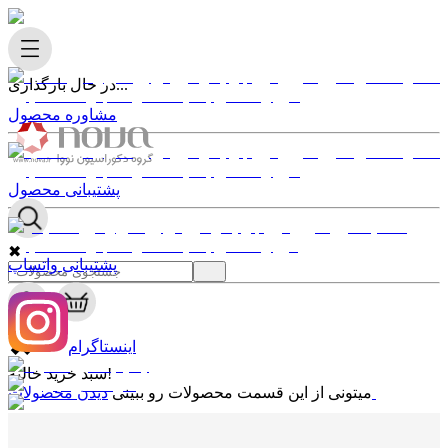
در حال بارگذاری...
مشاوره محصول
پشتیبانی محصول
✖
پشتیبانی واتساپ
0
✖
اینستاگرام
سبد خرید خالیه!
دیدن محصولات
میتونی از این قسمت محصولات رو ببینی