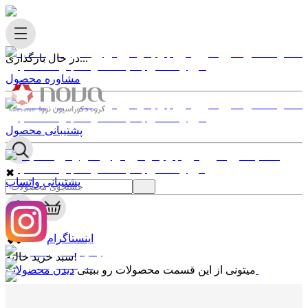
در حال بارگذاری...
مشاوره محصول
پشتیبانی محصول
✖
پشتیبانی واتساپ
0
✖
اینستاگرام
سبد خرید خالیه!
دیدن محصولات
میتونی از این قسمت محصولات رو ببینی