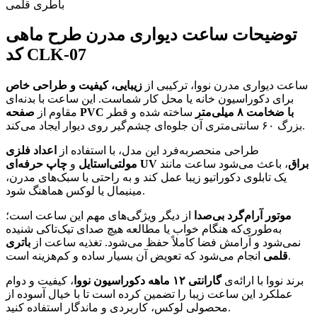
باطری قلمی
توضیحات ساعت دیواری مدرن طرح ماهی
کد CLK-07
ساعت دیواری مدرن نووا، ترکیبی از
زیبایی، کیفیت و طراحی خاص
برای دکوراسیون خانه یا محل کار شماست. این ساعت با بدنه‌ای
صفحه PVC با ضخامت ۸ میلی‌متر
ساخته شده و قطر
مقاوم از
بزرگ ۶۰ سانتی‌متری آن جلوه‌ای چشم‌گیر روی دیوار ایجاد می‌کند.
طراحی منحصربه‌فرد این مدل، با استفاده از
اعداد فلزی
چاپ حرفه‌ای UV براق
، باعث می‌شود ساعت مانند
مولتی‌استایل
و
یک تابلوی دکوراتیو زیبا عمل کند و به راحتی با سبک‌های مدرن،
مینیمال یا لوکس هماهنگ شود.
موتور آرام‌گرد بی‌صدا
از دیگر ویژگی‌های مهم این ساعت است؛
به‌طوری‌که هنگام خواب یا مطالعه هیچ صدای تیک‌تاکی شنیده
نمی‌شود و آرامش فضا کاملاً حفظ می‌شود. تغذیه ساعت از
باتری
انجام می‌شود که تعویض آن بسیار ساده و کم‌هزینه است.
قلمی
برند نووا با ارائه‌ی
گارانتی ۱۲ ماهه دکوراسیون نووا
، کیفیت و دوام
عملکرد این ساعت زیبا را تضمین کرده است تا با خیال آسوده از
محصولی لوکس، کاربردی و ماندگار استفاده کنید.