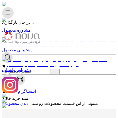
در حال بارگذاری...
مشاوره محصول
پشتیبانی محصول
✖
پشتیبانی واتساپ
0
✖
اینستاگرام
سبد خرید خالیه!
دیدن محصولات
میتونی از این قسمت محصولات رو ببینی