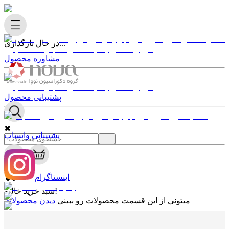
در حال بارگذاری...
مشاوره محصول
پشتیبانی محصول
✖
پشتیبانی واتساپ
0
✖
اینستاگرام
سبد خرید خالیه!
دیدن محصولات
میتونی از این قسمت محصولات رو ببینی