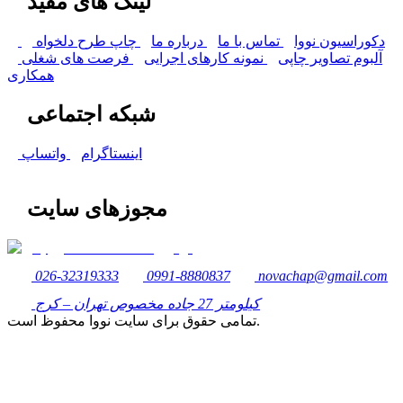
لینک های مفید
دکوراسیون نووا
تماس با ما
درباره ما
چاپ طرح دلخواه
آلبوم تصاویر چاپی
نمونه کارهای اجرایی
فرصت های شغلی
همکاری
شبکه اجتماعی
اینستاگرام
واتساپ
مجوزهای سایت
026-32319333
0991-8880837
novachap@gmail.com
کیلومتر 27 جاده مخصوص تهران – کرج
تمامی حقوق برای سایت نووا محفوظ است.