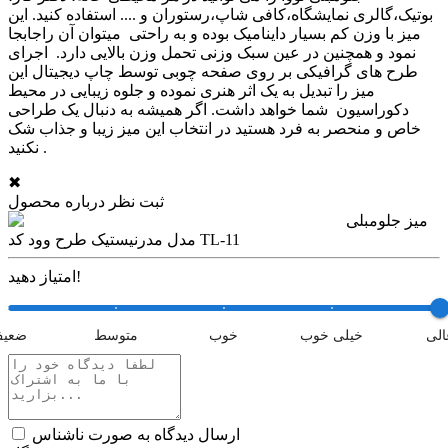
بوتیک،گالری نمایشگاه،کافی شاپ،رستوران و .... استفاده کنید. این
میز با وزن کم بسیار داینامیک بوده و به راحتی میتوان آن راجابجا
نمود و همچنین در عین سبک وزنی تحمل وزن بالایی دارد. اجرای
طرح های گرافیکی بر روی صفحه چوبی توسط چاپ دیجیتال این
میز را تبدیل به یک اثر هنری نموده و جلوه زیبایی در محیط
دکوراسیون شما خواهد داشت. اگر همیشه به دنبال یک طراحی
خاص و منحصر به فرد هستید در انتخاب این میز زیبا و جذاب شک
نکنید.
✖
ثبت نظر درباره محصول
میز جلومبلی
مدل مدرنیستیک طرح وود کد TL-11
امتیاز دهید!
الی
خیلی خوب
خوب
متوسط
ضعی
ارسال دیدگاه به صورت ناشناس