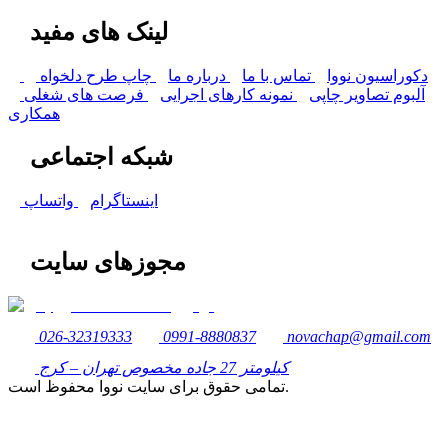
لینک های مفید
دکوراسیون نووا
تماس با ما
درباره ما
چاپ طرح دلخواه
آلبوم تصاویر چاپی
نمونه کارهای اجرایی
فرصت های شغلی
همکاری
شبکه اجتماعی
اینستاگرام
واتساپ
مجوزهای سایت
026-32319333
0991-8880837
novachap@gmail.com
کیلومتر 27 جاده مخصوص تهران – کرج
تمامی حقوق برای سایت نووا محفوظ است.