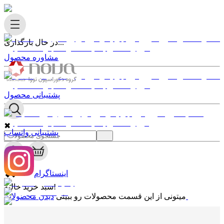
در حال بارگذاری...
مشاوره محصول
پشتیبانی محصول
✖
پشتیبانی واتساپ
0
✖
اینستاگرام
سبد خرید خالیه!
دیدن محصولات
میتونی از این قسمت محصولات رو ببینی