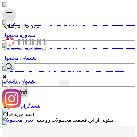
در حال بارگذاری...
مشاوره محصول
پشتیبانی محصول
✖
پشتیبانی واتساپ
0
✖
اینستاگرام
سبد خرید خالیه!
دیدن محصولات
میتونی از این قسمت محصولات رو ببینی