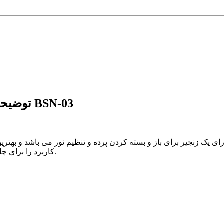
توضیحات پرده شید تصویری طرح دفتر مسافرتی کد BSN-03
دارای یک زنجیر برای باز و بسته کردن پرده و تنظیم نور می باشد و به
کاربرد را برای چاپ تصاویر تبلیغاتی، لوگو تجاری ، کاور آفتابگیر ویترین مغازه و ... دارد.