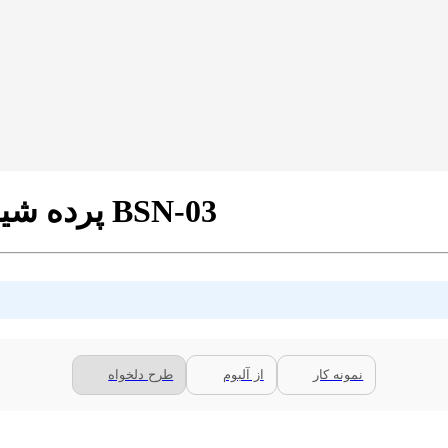
پرده شید تصویری طرح دفتر مسافرتی کد BSN-03
نمونه کار
از آلبوم
طرح دلخواه