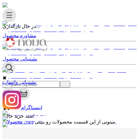
در حال بارگذاری...
مشاوره محصول
پشتیبانی محصول
✖
پشتیبانی واتساپ
0
✖
اینستاگرام
سبد خرید خالیه!
دیدن محصولات
میتونی از این قسمت محصولات رو ببینی