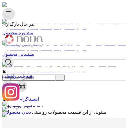
در حال بارگذاری...
مشاوره محصول
پشتیبانی محصول
✖
پشتیبانی واتساپ
0
✖
اینستاگرام
سبد خرید خالیه!
دیدن محصولات
میتونی از این قسمت محصولات رو ببینی