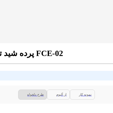
پرده شید تصویری طرح چهره جک اسپارو کد FCE-02
نمونه کار
از آلبوم
طرح دلخواه