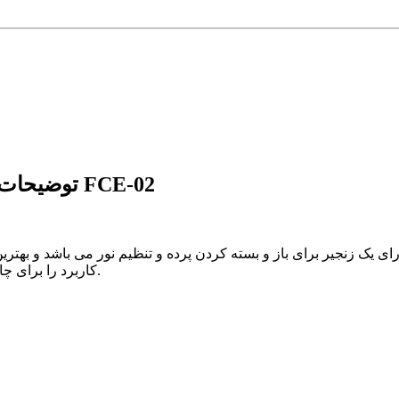
توضیحات پرده شید تصویری طرح چهره جک اسپارو کد FCE-02
دارای یک زنجیر برای باز و بسته کردن پرده و تنظیم نور می باشد و به
کاربرد را برای چاپ تصاویر تبلیغاتی، لوگو تجاری ، کاور آفتابگیر ویترین مغازه و ... دارد.