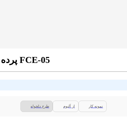
پرده شید تصویری طرح چهره رنگی کد FCE-05
نمونه کار
از آلبوم
طرح دلخواه