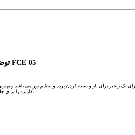
توضیحات پرده شید تصویری طرح چهره رنگی کد FCE-05
دارای یک زنجیر برای باز و بسته کردن پرده و تنظیم نور می باشد و به
کاربرد را برای چاپ تصاویر تبلیغاتی، لوگو تجاری ، کاور آفتابگیر ویترین مغازه و ... دارد.