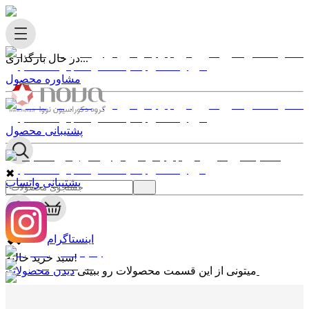
در حال بارگذاری...
مشاوره محصول
پشتیبانی محصول
✖
پشتیبانی واتساپ
0
✖
اینستاگرام
سبد خرید خالیه!
دیدن محصولات
میتونی از این قسمت محصولات رو ببینی