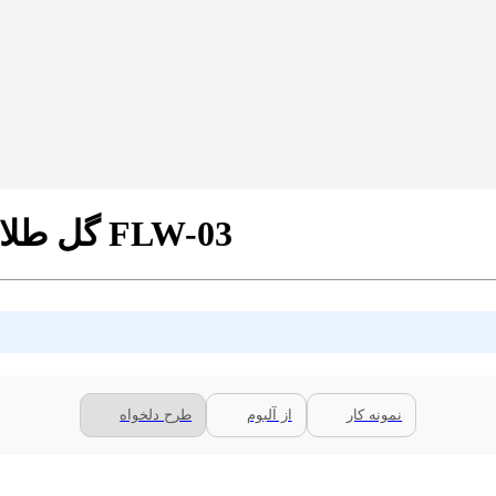
پرده شید تصویری طرح 4K گل طلایی کد FLW-03
نمونه کار
از آلبوم
طرح دلخواه