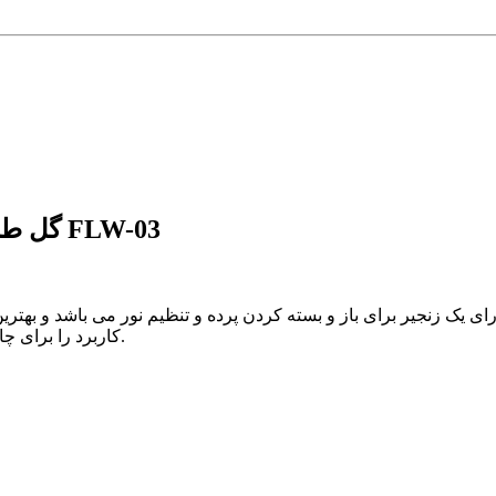
توضیحات پرده شید تصویری طرح 4K گل طلایی کد FLW-03
دارای یک زنجیر برای باز و بسته کردن پرده و تنظیم نور می باشد و به
کاربرد را برای چاپ تصاویر تبلیغاتی، لوگو تجاری ، کاور آفتابگیر ویترین مغازه و ... دارد.