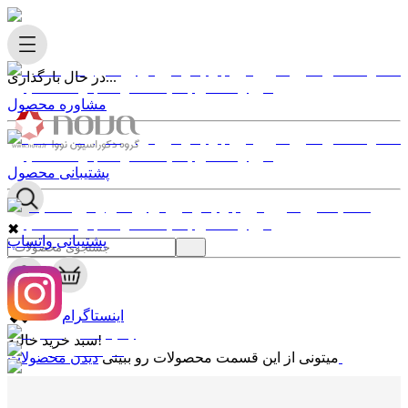
در حال بارگذاری...
مشاوره محصول
پشتیبانی محصول
✖
پشتیبانی واتساپ
0
✖
اینستاگرام
سبد خرید خالیه!
دیدن محصولات
میتونی از این قسمت محصولات رو ببینی