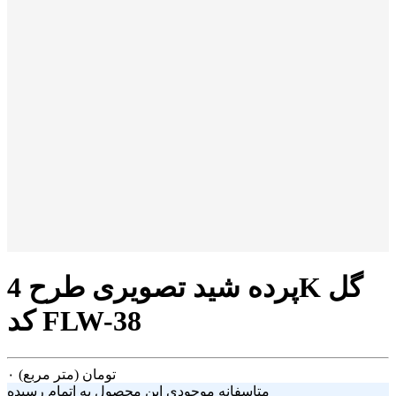
پرده شید تصویری طرح 4K گل
کد FLW-38
تومان
(متر مربع)
۰
متاسفانه موجودی این محصول به اتمام رسیده